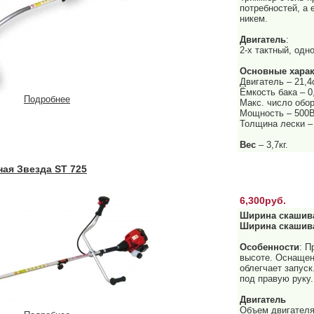
потребностей, а 
никем.
Двигатель
:
2-х тактный, одн
Основные харак
Двигатель – 21,4
Ёмкость бака – 0
Подробнее
Макс. число обор
Мощность – 500В
Толщина лески –
Вес
– 3,7кг.
ая Звезда ST 725
6,300руб.
Ширина скашив
Ширина скашив
Особенности
: П
высоте. Оснащен
облегчает запус
под правую руку.
Двигатель
Объем двигателя