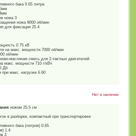
ливного бака 0.65 литра
55мм
.4мм
ев ножа 3
вращения ножа 9000 об/мин
ия для фиксации 25.4
щность 0.75 кВ
ля на макс. мощности 7000 об/мин
000 об/мин
ново-масляная смесь для 2-тактных двигателей.
а макс. мощности 710 г/кВч
6 Дб
 при макс. нагрузке 6.60
Нет в наличии
ания
ножом 25,5 см
егок в разборке, компактный при транспортировке
ивного бака (литров) 0.65
м) 1.4
ев 3