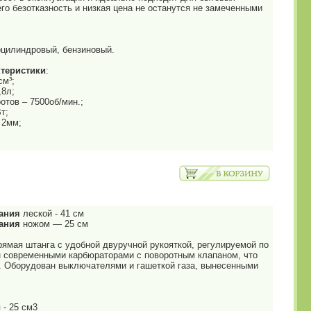
его безотказность и низкая цена не останутся не замеченными
оцилиндровый, бензиновый.
теристики
:
см³;
,8л;
отов – 7500об/мин.;
т;
 2мм;
ания
леской - 41 см
ания
ножом — 25 см
рямая штанга с удобной двуручной рукояткой, регулируемой по
 современными карбюраторами с поворотным клапаном, что
к. Оборудован выключателями и гашеткой газа, вынесенными
 - 25 см3