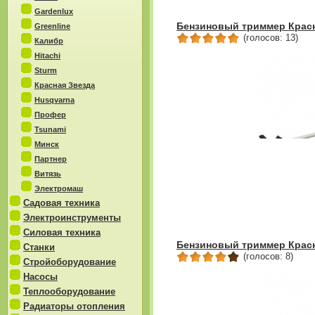
Gardenlux
Бензиновый триммер Красн
Greenline
(голосов: 13)
Калибр
Hitachi
Sturm
Красная Звезда
Husqvarna
Профер
Tsunami
Минск
Партнер
Витязь
Электромаш
Садовая техника
Электроинструменты
Силовая техника
Бензиновый триммер Красн
Станки
(голосов: 8)
Стройоборудование
Насосы
Теплооборудование
Радиаторы отопления