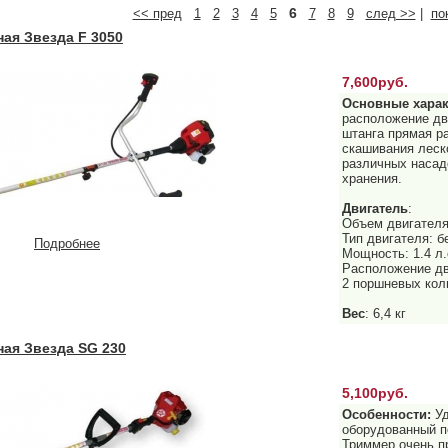
6
<< пред
1
2
3
4
5
7
8
9
след >>
|
по
ая Звезда F 3050
7,600руб.
Основные харак
расположение дви
штанга прямая р
скашивания леско
различных насад
хранения.
Двигатель
:
Объем двигателя
Тип двигателя: 
Подробнее
Мощность: 1.4 л.
Расположение дв
2 поршневых кол
Вес
: 6,4 кг
ая Звезда SG 230
5,100руб.
Особенности:
Уд
оборудованный п
Триммер очень п