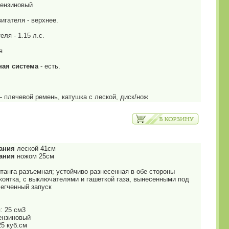
бензиновый
игателя - верхнее.
ля - 1.15 л.с.
я
ая система
- есть.
 плечевой ремень, катушка с леской, диск/нож
ания
леской 41см
ания
ножом 25см
танга разъемная; устойчиво разнесенная в обе стороны
коятка, с выключателями и гашеткой газа, вынесенными под
легченный запуск
: 25 см3
бензиновый
5 куб.см