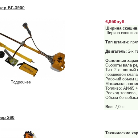
ер БГ-3900
6,950руб.
Ширина скашив
Ширина скашиван
Тип штанги
: пр
Двигатель
: 2-х 
Основные харак
Обороты вала ред
Тип: 2-х тактны
поршневой клапа
Рабочий объем ц
Подробнее
Максимальная мо
Топливо: АИ-95 +
Расход топлива, 
Объем бензобака:
Вес
: 7,0 кг
ер 260
Технические хар