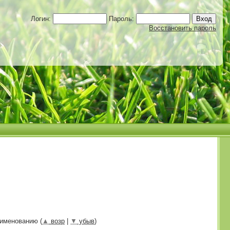
Логин:
Пароль:
Восстановить пароль
аименованию (
▲
возр
|
▼
убыв
)