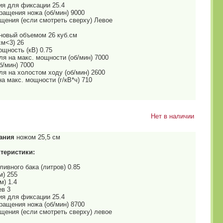
ия для фиксации 25.4
ращения ножа (об/мин) 9000
щения (если смотреть сверху) Левое
новый объемом 26 куб.см
см<3) 26
щность (кВ) 0.75
я на макс. мощности (об/мин) 7000
б/мин) 7000
я на холостом ходу (об/мин) 2600
а макс. мощности (г/кВ*ч) 710
Нет в наличии
ания
ножом 25,5 см
теристики:
ивного бака (литров) 0.85
м) 255
м) 1.4
ев 3
ия для фиксации 25.4
ращения ножа (об/мин) 8700
щения (если смотреть сверху) левое