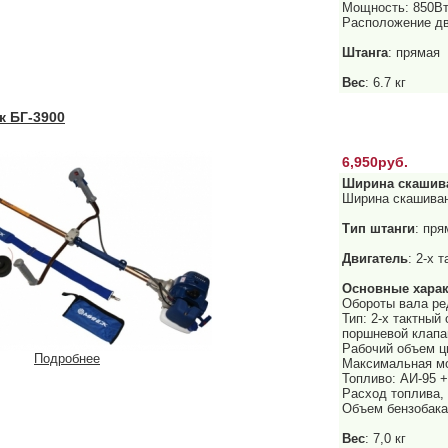
Мощность: 850В
Расположение дв
Штанга
: прямая
Вес
: 6.7 кг
 БГ-3900
6,950руб.
Ширина скашив
Ширина скашиван
Тип штанги
: пр
Двигатель
: 2-х 
Основные харак
Обороты вала ред
Тип: 2-х тактны
поршневой клапа
Рабочий объем ц
Подробнее
Максимальная мо
Топливо: АИ-95 +
Расход топлива, 
Объем бензобака:
Вес
: 7,0 кг