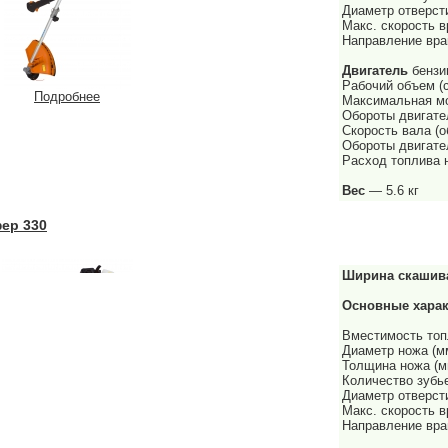
Диаметр отверст
Макс. скорость в
Направление вра
Двигатель
бензи
Рабочий объем (
Подробнее
Максимальная мо
Обороты двигател
Скорость вала (о
Обороты двигател
Расход топлива н
Вес
— 5.6 кг
ер 330
Ширина скашив
Основные харак
Вместимость топл
Диаметр ножа (м
Толщина ножа (м
Количество зубь
Диаметр отверст
Макс. скорость в
Направление вра