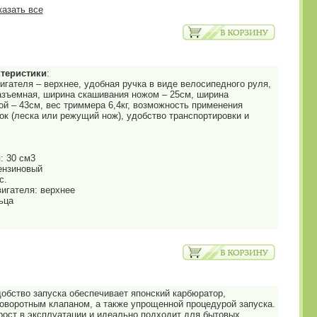
казать все
теристики
:
гателя – верхнее, удобная ручка в виде велосипедного руля,
азъемная, ширина скашивания ножом – 25см, ширина
й – 43см, вес триммера 6,4кг, возможность применения
ок (леска или режущий нож), удобство транспортировки и
: 30 см3
бензиновый
с.
игателя: верхнее
ьца
обство запуска обеспечивает японский карбюратор,
оворотным клапаном, а также упрощенной процедурой запуска.
рост в эксплуатации и идеально подходит для бытовых