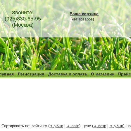
Звоните!
Ваша корзина
(925)830-65-95
(нет товаров)
(Москва)
лавная
Регистрация
Доставка и оплата
О магазине
Прайс
Сортировать по: рейтингу (
▼
убыв
|
▲
возр
), цене (
▲
возр
|
▼
убыв
), н