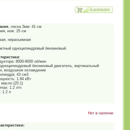
ания
, леска 3мм: 41 см
ия, нож: 25 см
ямая, неразъемная
тактный одноцилиндровый бензиновый.
теристики
:
уктора: 8000-9000 об/мин
й одноцилиндровый бензиновый двигатель, вертикальный
н, воздушное охлаждение
илиндра: 43 см3
щность: 1.84 кВт
 масло (25:1)
max: 1.2 л/ч
 1.2 л
Нет в наличии
актеристики: