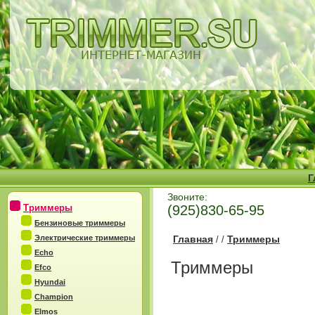
Г
Звоните:
Триммеры
(925)830-65-95
Бензиновые триммеры
Электрические триммеры
Главная
Триммеры
/
/
Echo
Триммеры
Efco
Hyundai
Champion
Elmos