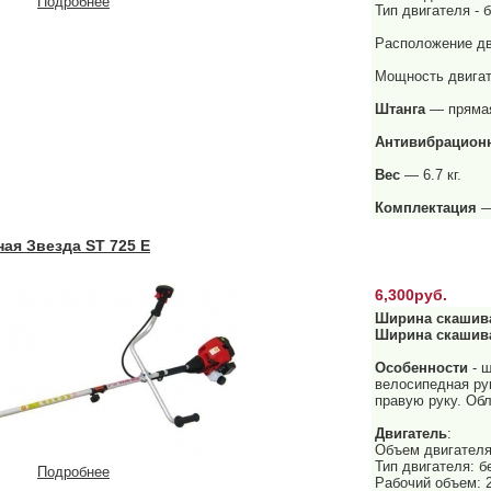
Подробнее
Тип двигателя - 
Расположение дв
Мощность двигате
Штанга
— пряма
Антивибрационн
Вес
— 6.7 кг.
Комплектация
—
ая Звезда ST 725 E
6,300руб.
Ширина скашив
Ширина скашив
Особенности
- ш
велосипедная ру
правую руку. Об
Двигатель
:
Объем двигателя
Тип двигателя: 
Подробнее
Рабочий объем: 2