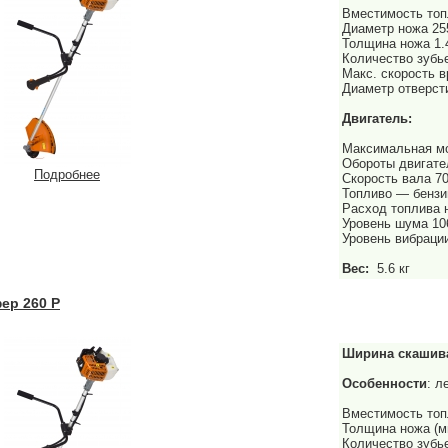
Вместимость топ
Диаметр ножа 2
Толщина ножа 1
Количество зубь
Макс. скорость 
Диаметр отверст
Двигатель:
Максимальная мо
Обороты двигате
Подробнее
Скорость вала 7
Топливо — бензи
Расход топлива н
Уровень шума 10
Уровень вибрации
Вес:
5.6 кг
ер 260 Р
Ширина скашив
Особенности
: л
Вместимость топл
Толщина ножа (м
Количество зубь