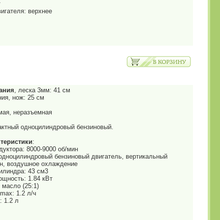
т
игателя: верхнее
ания
, леска 3мм: 41 см
ия, нож: 25 см
ямая, неразъемная
тактный одноцилиндровый бензиновый.
теристики
:
уктора: 8000-9000 об/мин
й одноцилиндровый бензиновый двигатель, вертикальный
н, воздушное охлаждение
илиндра: 43 см3
щность: 1.84 кВт
 масло (25:1)
max: 1.2 л/ч
 1.2 л