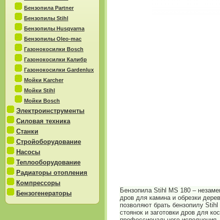
Бензопила Partner
Бензопилы Stihl
Бензопилы Husqvarna
Бензопилы Oleo-mac
Газонокосилки Bosch
Газонокосилки Калибр
Газонокосилки Gardenlux
Мойки Karcher
Мойки Stihl
Мойки Bosch
Электроинструменты
Силовая техника
Станки
Стройоборудование
Насосы
Теплооборудование
Радиаторы отопления
Компрессоры
Бензопила Stihl MS 180 – незам
Бензогенераторы
дров для камина и обрезки дере
позволяют брать бензопилу Stihl
стоянок и заготовки дров для к
профессионального исполнения, 