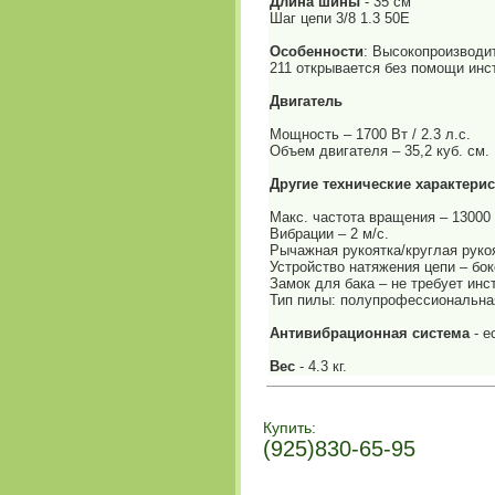
Длина шины
- 35 см
Шаг цепи 3/8 1.3 50E
Особенности
: Высокопроизводи
211 открывается без помощи инс
Двигатель
Мощность – 1700 Вт / 2.3 л.с.
Объем двигателя – 35,2 куб. см.
Другие технические характери
Макс. частота вращения – 13000 
Вибрации – 2 м/с.
Рычажная рукоятка/круглая рукоят
Устройство натяжения цепи – бо
Замок для бака – не требует инс
Тип пилы: полупрофессиональна
Антивибрационная система
- е
Вес
- 4.3 кг.
Купить:
(925)830-65-95