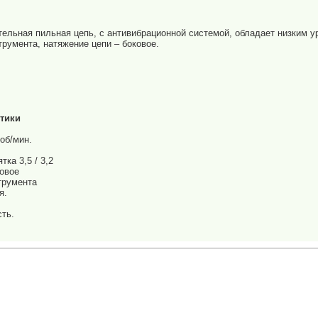
тельная пильная цепь, с антивибрационной системой, обладает низким у
трумента, натяжение цепи – боковое.
стики
об/мин.
ка 3,5 / 3,2
ковое
трумента
я.
сть.