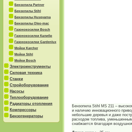
Бензопила Partner
Бензопилы Stihl
Бензопилы Husqvarna
Бензопилы Oleo-mac
Газонокосилки Bosch
Газонокосилки Калибр
Газонокосилки Gardenlux
Мойки Karcher
Мойки Stihl
Мойки Bosch
Электроинструменты
Силовая техника
Станки
Стройоборудование
Насосы
Теплооборудование
Радиаторы отопления
Бензопила Stihl MS 211 – высок
Компрессоры
и наличию инновационного привод
небольшие деревья и даже постр
Бензогенераторы
расходом топлива, уменьшенным
снабжается благодаря воздушном