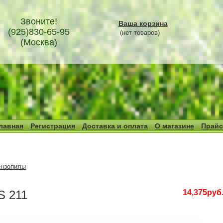
Звоните!
Ваша корзина
(925)830-65-95
(нет товаров)
(Москва)
лавная
Регистрация
Доставка и оплата
О магазине
Прайс
нзопилы
S 211
14,375руб