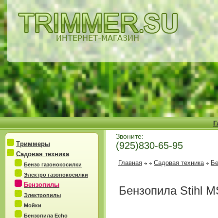
Г
Звоните:
Триммеры
(925)830-65-95
Садовая техника
Главная
Садовая техника
Бе
Бензо газонокосилки
Электро газонокосилки
Бензопилы
Бензопила Stihl M
Электропилы
Мойки
Бензопила Echo