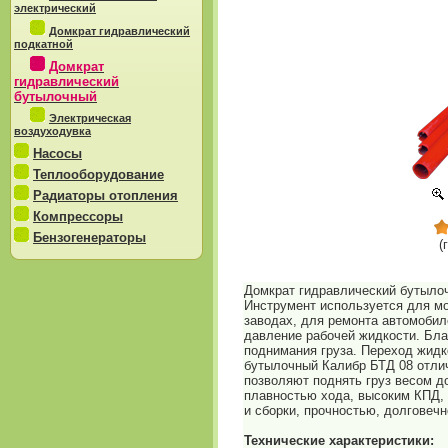
электрический
Домкрат гидравлический
подкатной
Домкрат
гидравлический
бутылочный
Электрическая
воздуходувка
Насосы
Теплооборудование
Радиаторы отопления
Компрессоры
Бензогенераторы
(
Домкрат гидравлический бутылоч
Инструмент используется для м
заводах, для ремонта автомобил
давление рабочей жидкости. Бла
поднимания груза. Переход жидк
бутылочный Калибр БТД 08 отли
позволяют поднять груз весом д
плавностью хода, высоким КПД,
и сборки, прочностью, долговеч
Технические характеристики: