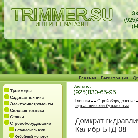
Зв
(925)
(М
Главная
Регистрация
До
Звоните:
Триммеры
(925)830-65-95
Садовая техника
Главная
Стройоборудование
Электроинструменты
гидравлический бутылочный
Силовая техника
Станки
Домкрат гидравли
Стройоборудование
Калибр БТД 08
Бетоносмесители
Отбойный молоток