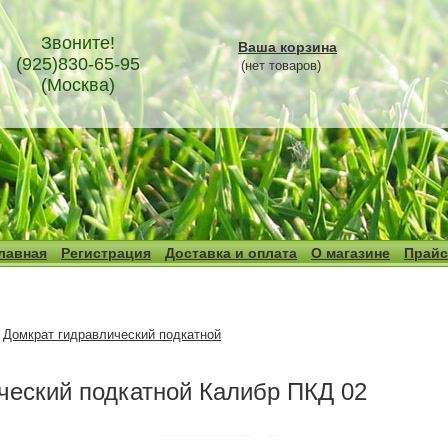
Звоните!
Ваша корзина
(925)830-65-95
(нет товаров)
(Москва)
лавная
Регистрация
Доставка и оплата
О магазине
Прайс
Домкрат гидравлический подкатной
ческий подкатной Калибр ПКД 02