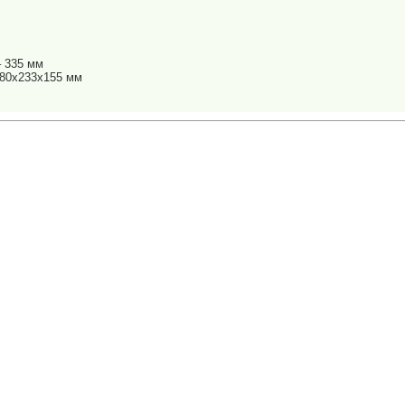
 335 мм
480х233х155 мм