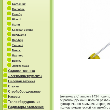
Gardenlux
Greenline
Калибр
Hitachi
Sturm
Красная Звезда
Husqvarna
Профер
Tsunami
Минск
Партнер
Витязь
Электромаш
Садовая техника
Электроинструменты
Силовая техника
Станки
Стройоборудование
Бензокоса Champion T434 полупр
Насосы
образной ручкой и прямой разъе
Теплооборудование
кустарника на больших и средни
Радиаторы отопления
полуавтоматической катушкой с