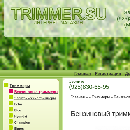
Зв
(925)
(М
Главная
Регистрация
До
Звоните:
Триммеры
(925)830-65-95
Бензиновые триммеры
Главная
Триммеры
Бензино
Электрические триммеры
Echo
Efco
Бензиновый трим
Hyundai
Champion
Elmos