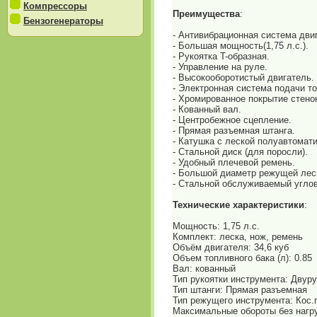
Компрессоры
Преимущества
:
Бензогенераторы
- Антивибрационная система дви
- Большая мощность(1,75 л.с.).
- Рукоятка T-образная.
- Управление на руле.
- Высокооборотистый двигатель.
- Электронная система подачи т
- Хромированное покрытие стено
- Кованный вал.
- Центробежное сцепление.
- Прямая разъемная штанга.
- Катушка с леской полуавтомати
- Стальной диск (для поросли).
- Удобный плечевой ремень.
- Большой диаметр режущей леск
- Стальной обслуживаемый углов
Технические характеристики
:
Мощность: 1,75 л.с.
Комплект: леска, нож, ремень
Объём двигателя: 34,6 куб
Объем топливного бака (л): 0.85
Вал: кованный
Тип рукоятки инструмента: Двур
Тип штанги: Прямая разъемная
Тип режущего инструмента: Кос.г
Максимальные обороты без нагруз