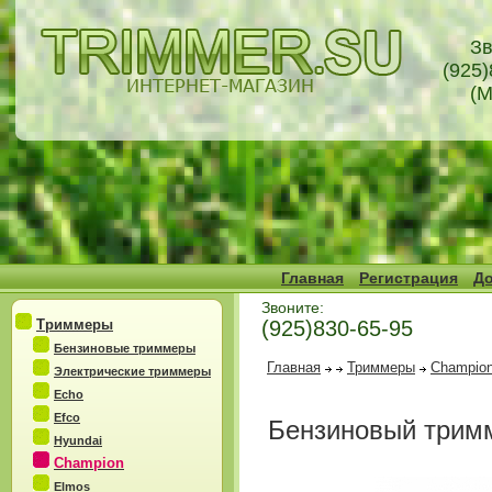
Зв
(925)
(М
Главная
Регистрация
До
Звоните:
Триммеры
(925)830-65-95
Бензиновые триммеры
Главная
Триммеры
Champio
Электрические триммеры
Echo
Efco
Бензиновый тримм
Hyundai
Champion
Elmos