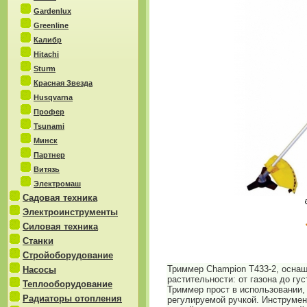
Gardenlux
Greenline
Калибр
Hitachi
Sturm
Красная Звезда
Husqvarna
Профер
Tsunami
Минск
Партнер
Витязь
Электромаш
Садовая техника
Электроинструменты
Силовая техника
Станки
Стройоборудование
Триммер Champion T433-2, осна
Насосы
растительности: от газона до гу
Теплооборудование
Триммер прост в использовании,
Радиаторы отопления
регулируемой ручкой. Инструмен