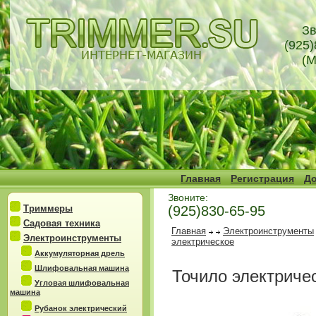
Зв
(925)
(М
Главная
Регистрация
До
Звоните:
Триммеры
(925)830-65-95
Садовая техника
Главная
Электроинструменты
Электроинструменты
электрическое
Аккумуляторная дрель
Шлифовальная машина
Точило электриче
Угловая шлифовальная
машина
Рубанок электрический