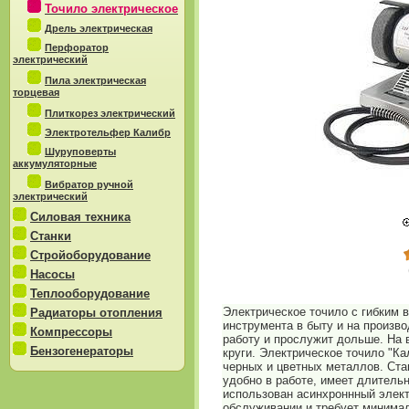
Точило электрическое
Дрель электрическая
Перфоратор
электрический
Пила электрическая
торцевая
Плиткорез электрический
Электротельфер Калибр
Шуруповерты
аккумуляторные
Вибратор ручной
электрический
Силовая техника
Станки
Стройоборудование
Насосы
Теплооборудование
Электрическое точило с гибким 
Радиаторы отопления
инструмента в быту и на произв
Компрессоры
работу и прослужит дольше. На 
Бензогенераторы
круги. Электрическое точило "К
черных и цветных металлов. Ста
удобно в работе, имеет длитель
использован асинхроннный элект
обслуживании и требует минимал