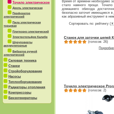
Время от времени необходимо за
Точило электрическое
стало намного проще. Точило 
Дрель электрическая
домашнего обихода достаточн
безопасно заточит имеющиеся в 
Перфоратор
как абразивный инструмент в не
электрический
Пила электрическая
Сортировать по: рейтингу (
▼
торцевая
Плиткорез электрический
Электротельфер Калибр
Станок для заточки цепей 
(голосов: 26)
Шуруповерты
аккумуляторные
Подробне
Вибратор ручной
электрический
Силовая техника
Станки
Стройоборудование
Насосы
Теплооборудование
Точило электрическое Pror
Радиаторы отопления
(голосов: 2)
Компрессоры
Бензогенераторы