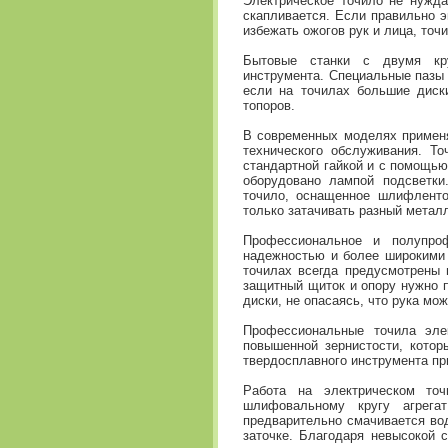
Электрическое точило не нужда
скапливается. Если правильно э
избежать ожогов рук и лица, то
Бытовые станки с двумя кру
инструмента. Специальные пазы 
если на точилах большие диски
топоров.
В современных моделях применя
технического обслуживания. Т
стандартной гайкой и с помощью
оборудовано лампой подсветки
точило, оснащенное шлифленто
только затачивать разный металл
Профессиональное и полупроф
надежностью и более широкими
точилах всегда предусмотрены 
защитный щиток и опору нужно п
диски, не опасаясь, что рука мож
Профессиональные точила эле
повышенной зернистости, кото
твердосплавного инструмента пр
Работа на электрическом то
шлифовальному кругу агрега
предварительно смачивается во
заточке. Благодаря невысокой 