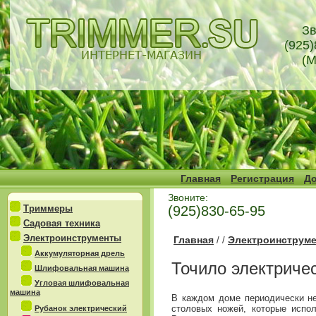
Зв
(925)
(М
Главная
Регистрация
До
Звоните:
Триммеры
(925)830-65-95
Садовая техника
Электроинструменты
Главная
Электроинструм
/
/
Аккумуляторная дрель
Точило электриче
Шлифовальная машина
Угловая шлифовальная
машина
В каждом доме периодически не
столовых ножей, которые испол
Рубанок электрический