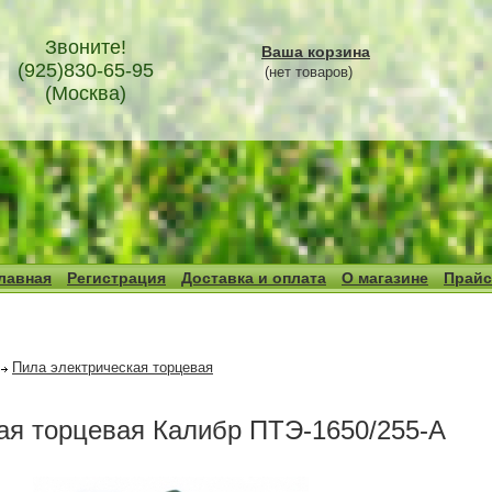
Звоните!
Ваша корзина
(925)830-65-95
(нет товаров)
(Москва)
лавная
Регистрация
Доставка и оплата
О магазине
Прайс
Пила электрическая торцевая
ая торцевая Калибр ПТЭ-1650/255-А