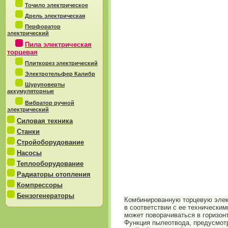
Точило электрическое
Дрель электрическая
Перфоратор
электрический
Пила электрическая
торцевая
Плиткорез электрический
Электротельфер Калибр
Шуруповерты
аккумуляторные
Вибратор ручной
электрический
Силовая техника
Станки
Стройоборудование
Насосы
Теплооборудование
Радиаторы отопления
Компрессоры
Бензогенераторы
Комбинированную торцевую элект
в соответствии с ее технически
может поворачиваться в горизонт
Функция пылеотвода, предусмотр